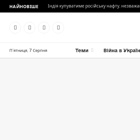
Індія купуватиме російську нафту, незваж
НАЙНОВІШЕ
Facebook
X
Instagram
Telegram
(Twitter)
Теми
Війна в Україні
П’ятниця, 7 Серпня