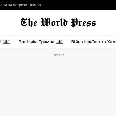
аючи на погрози Трампа
 🇺🇦
Політика Трампа 🇺🇸
Війна Ізраїлю та Хам
Реклама