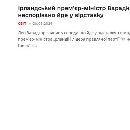
Ірландський прем’єр-міністр Варад
несподівано йде у відставку
СВІТ
20.03.2024
Лео Варадкар заявив у середу, що йде у відставку з поса
прем’єр-міністра Ірландії і лідера правлячої партії “Фін
Гаель” з…