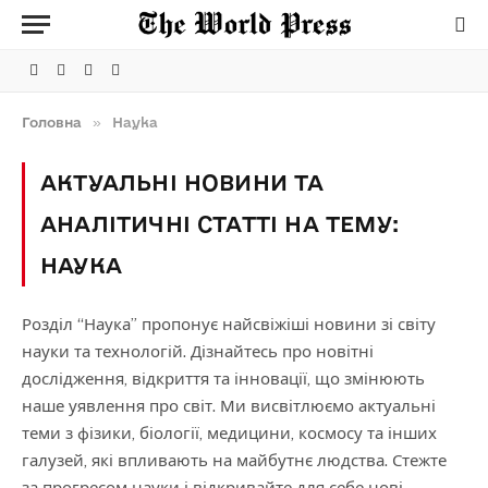
Facebook
Telegram
Instagram
X
(Twitter)
Головна
»
Наука
АКТУАЛЬНІ НОВИНИ ТА
АНАЛІТИЧНІ СТАТТІ НА ТЕМУ:
НАУКА
Розділ “Наука” пропонує найсвіжіші новини зі світу
науки та технологій. Дізнайтесь про новітні
дослідження, відкриття та інновації, що змінюють
наше уявлення про світ. Ми висвітлюємо актуальні
теми з фізики, біології, медицини, космосу та інших
галузей, які впливають на майбутнє людства. Стежте
за прогресом науки і відкривайте для себе нові