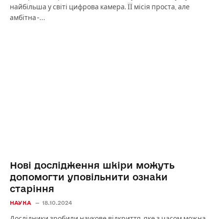
найбільша у світі цифрова камера. ЇЇ місія проста, але
амбітна -…
Нові дослідження шкіри можуть
допомогти уповільнити ознаки
старіння
НАУКА
18.10.2024
Дослідники зробили наукове відкриття, яке з часом можна