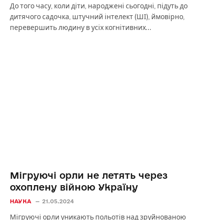
До того часу, коли діти, народжені сьогодні, підуть до
дитячого садочка, штучний інтелект (ШІ), ймовірно,
перевершить людину в усіх когнітивних…
Мігруючі орли не летять через
охоплену війною Україну
НАУКА
21.05.2024
Мігруючі орли уникають польотів над зруйнованою