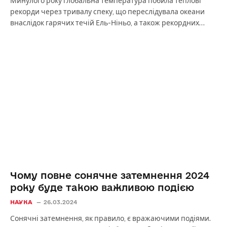
Минулого року глобальна температура побила теплові
рекорди через тривалу спеку, що переслідувала океани
внаслідок гарячих течій Ель-Ніньо, а також рекордних…
Чому повне сонячне затемнення 2024
року буде такою важливою подією
НАУКА
26.03.2024
Сонячні затемнення, як правило, є вражаючими подіями.