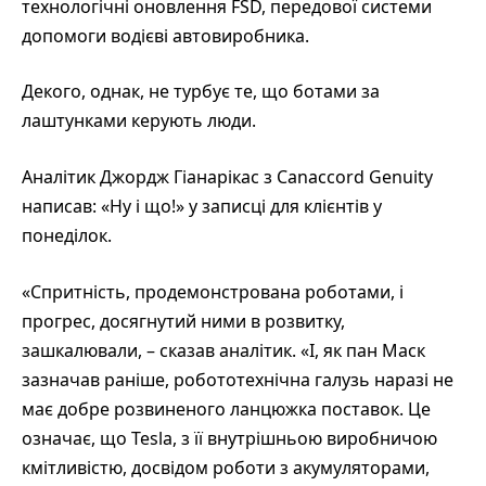
технологічні оновлення FSD, передової системи
допомоги водієві автовиробника.
Декого, однак, не турбує те, що ботами за
лаштунками керують люди.
Аналітик Джордж Гіанарікас з Canaccord Genuity
написав: «Ну і що!» у записці для клієнтів у
понеділок.
«Спритність, продемонстрована роботами, і
прогрес, досягнутий ними в розвитку,
зашкалювали, – сказав аналітик. «І, як пан Маск
зазначав раніше, робототехнічна галузь наразі не
має добре розвиненого ланцюжка поставок. Це
означає, що Tesla, з її внутрішньою виробничою
кмітливістю, досвідом роботи з акумуляторами,