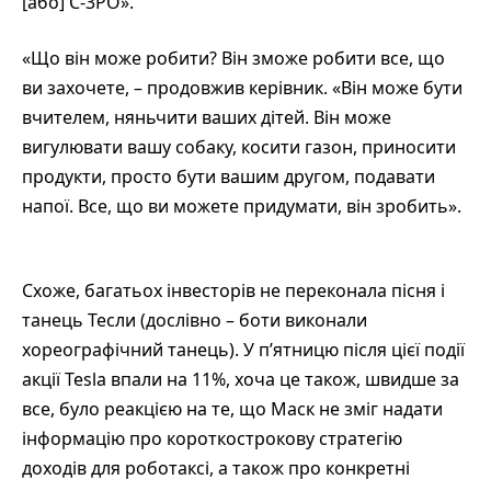
[або] C-3PO».
«Що він може робити? Він зможе робити все, що
ви захочете, – продовжив керівник. «Він може бути
вчителем, няньчити ваших дітей. Він може
вигулювати вашу собаку, косити газон, приносити
продукти, просто бути вашим другом, подавати
напої. Все, що ви можете придумати, він зробить».
Схоже, багатьох інвесторів не переконала пісня і
танець Тесли (дослівно – боти виконали
хореографічний танець). У п’ятницю після цієї події
акції Tesla впали на 11%, хоча це також, швидше за
все, було реакцією на те, що Маск не зміг надати
інформацію про короткострокову стратегію
доходів для роботаксі, а також про конкретні