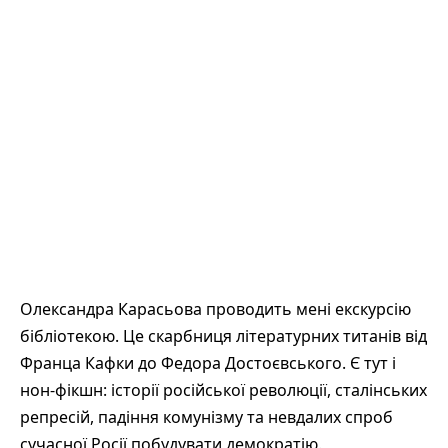
Олександра Карасьова проводить мені екскурсію
бібліотекою. Це скарбниця літературних титанів від
Франца Кафки до Федора Достоєвського. Є тут і
нон-фікшн: історії російської революції, сталінських
репресій, падіння комунізму та невдалих спроб
сучасної Росії побудувати демократію.