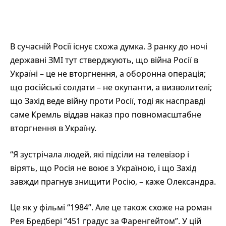
В сучасній Росії існує схожа думка. З ранку до ночі
державні ЗМІ тут стверджують, що війна Росії в
Україні – це не вторгнення, а оборонна операція;
що російські солдати – не окупанти, а визволителі;
що Захід веде війну проти Росії, тоді як насправді
саме Кремль віддав наказ про повномасштабне
вторгнення в Україну.
“Я зустрічала людей, які підсіли на телевізор і
вірять, що Росія не воює з Україною, і що Захід
завжди прагнув знищити Росію, – каже Олександра.
Це як у фільмі “1984”. Але це також схоже на роман
Рея Бредбері “451 градус за Фаренгейтом”. У цій