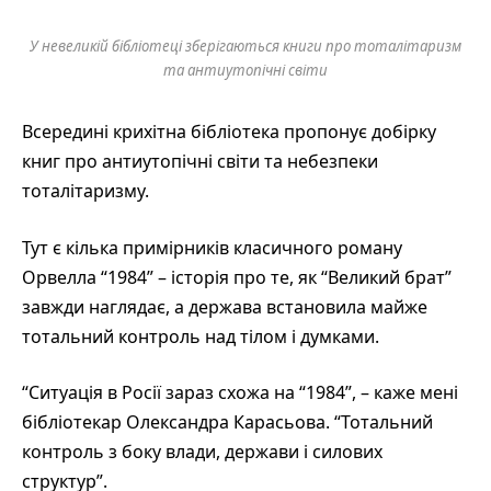
У невеликій бібліотеці зберігаються книги про тоталітаризм
та антиутопічні світи
Всередині крихітна бібліотека пропонує добірку
книг про антиутопічні світи та небезпеки
тоталітаризму.
Тут є кілька примірників класичного роману
Орвелла “1984” – історія про те, як “Великий брат”
завжди наглядає, а держава встановила майже
тотальний контроль над тілом і думками.
“Ситуація в Росії зараз схожа на “1984”, – каже мені
бібліотекар Олександра Карасьова. “Тотальний
контроль з боку влади, держави і силових
структур”.