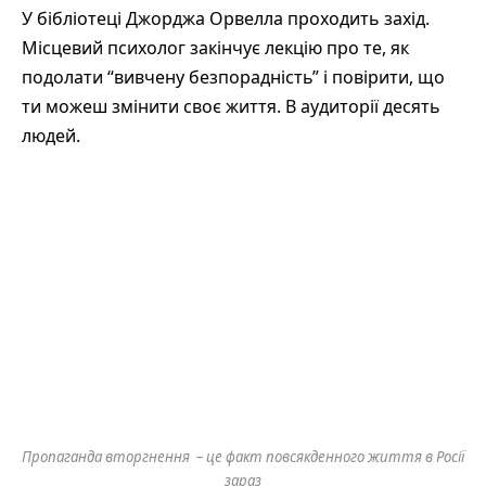
У бібліотеці Джорджа Орвелла проходить захід.
Місцевий психолог закінчує лекцію про те, як
подолати “вивчену безпорадність” і повірити, що
ти можеш змінити своє життя. В аудиторії десять
людей.
Пропаганда вторгнення – це факт повсякденного життя в Росії
зараз