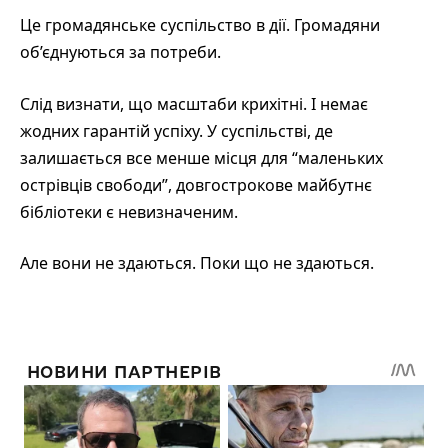
Це громадянське суспільство в дії. Громадяни
об’єднуються за потреби.
Слід визнати, що масштаби крихітні. І немає
жодних гарантій успіху. У суспільстві, де
залишається все менше місця для “маленьких
острівців свободи”, довгострокове майбутнє
бібліотеки є невизначеним.
Але вони не здаються. Поки що не здаються.