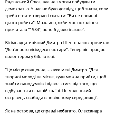
Радянський Союз, але не змогли побудувати
демократію. У нас не було досвіду, щоб знати, коли
треба стояти твердо і сказати: “Ви не повинні
цього робити”. Можливо, якби моє покоління
прочитало “1984”, воно б діяло інакше”.
Вісімнадцятирічний Дмитро Шестопалов прочитав
“Дев’яносто вісімдесят чотири”. Тепер він працює
волонтером у бібліотеці.
“Це місце священне, – каже мені Дмитро. “Для
творчої молоді це місце, куди можна прийти, щоб
знайти однодумців і відволіктися від того, що
відбувається в нашій країні. Це маленький
острівець свободи в невільному середовищі”.
Як на острова, це справді небагато. Олександра