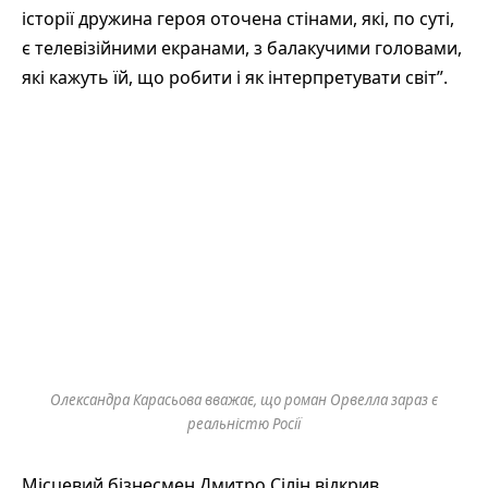
історії дружина героя оточена стінами, які, по суті,
є телевізійними екранами, з балакучими головами,
які кажуть їй, що робити і як інтерпретувати світ”.
Олександра Карасьова вважає, що роман Орвелла зараз є
реальністю Росії
Місцевий бізнесмен Дмитро Сілін відкрив