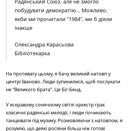
Радянський Союз, але не змогло
побудувати демократію… Можливо,
якби ми прочитали “1984”, ми б діяли
інакше
Олександра Карасьова
Бібліотекарка
На противагу цьому, я бачу великий натовп у
центрі Іваново. Люди зупинилися, щоб послухати
не “Великого брата”. Це Біг-Бенд.
У яскравому сонячному світлі оркестр грає
класичні радянські мелодії, і люди починають
танцювати під музику. Розмовляючи з натовпом, я
розумію, що деякі росіяни більш ніж готові