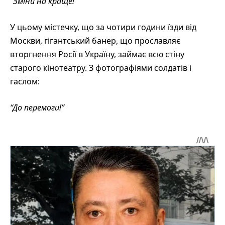
“Зміни на краще!”
У цьому містечку, що за чотири години їзди від
Москви, гігантський банер, що прославляє
вторгнення Росії в Україну, займає всю стіну
старого кінотеатру. З фотографіями солдатів і
гаслом:
“До перемоги!”