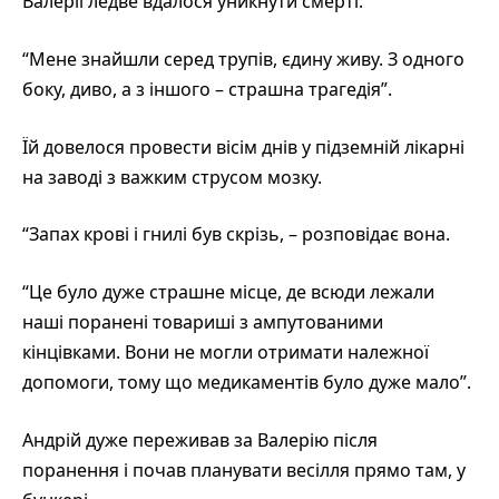
Валерії ледве вдалося уникнути смерті.
“Мене знайшли серед трупів, єдину живу. З одного
боку, диво, а з іншого – страшна трагедія”.
Їй довелося провести вісім днів у підземній лікарні
на заводі з важким струсом мозку.
“Запах крові і гнилі був скрізь, – розповідає вона.
“Це було дуже страшне місце, де всюди лежали
наші поранені товариші з ампутованими
кінцівками. Вони не могли отримати належної
допомоги, тому що медикаментів було дуже мало”.
Андрій дуже переживав за Валерію після
поранення і почав планувати весілля прямо там, у