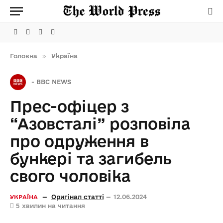
Facebook
Telegram
Instagram
X
(Twitter)
Головна
»
Україна
-
BBC NEWS
Прес-офіцер з
“Азовсталі” розповіла
про одруження в
бункері та загибель
свого чоловіка
Оригінал статті
12.06.2024
УКРАЇНА
5 хвилин на читання