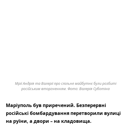
Мрії Андрія та Валерії про спільне майбутнє були розбиті
російським вторгненням. Фото: Валерія Суботіна
Маріуполь був приречений. Безперервні
російські бомбардування перетворили вулиці
на руїни, а двори – на кладовища.