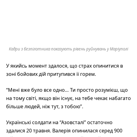
Кадри з безпілотника показують рівень руйнувань у Маріуполі
У якийсь момент здалося, що страх опинитися в
зоні бойових дій притупився її горем.
“Мені вже було все одно… Ти просто розумієш, що
на тому світі, якщо він існує, на тебе чекає набагато
більше людей, ніж тут, з тобою”.
Українські солдати на “Азовсталі” остаточно
здалися 20 травня. Валерія опинилася серед 900