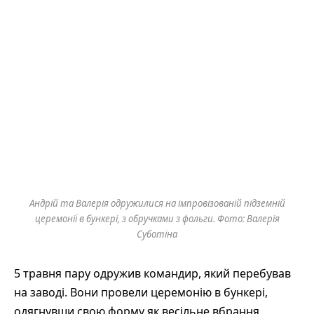
Андрій та Валерія одружилися на імпровізованій підземній
церемонії в бункері, з обручками з фольги. Фото: Валерія
Суботіна
5 травня пару одружив командир, який перебував
на заводі. Вони провели церемонію в бункері,
одягнувши свою форму як весільне вбрання.