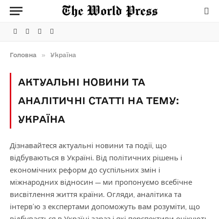
Facebook
Telegram
Instagram
X
(Twitter)
Головна
»
Україна
АКТУАЛЬНІ НОВИНИ ТА
АНАЛІТИЧНІ СТАТТІ НА ТЕМУ:
УКРАЇНА
Дізнавайтеся актуальні новини та події, що
відбуваються в Україні. Від політичних рішень і
економічних реформ до суспільних змін і
міжнародних відносин — ми пропонуємо всебічне
висвітлення життя країни. Огляди, аналітика та
інтерв’ю з експертами допоможуть вам розуміти, що
відбувається в Україні зараз і які перспективи очікують