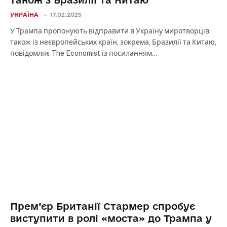
також з Бразилії та Китаю
УКРАЇНА
17.02.2025
У Трампа пропонують відправити в Україну миротворців
також із неєвропейських країн, зокрема, Бразилії та Китаю,
повідомляє The Economist із посиланням…
Прем’єр Британії Стармер спробує
виступити в ролі «моста» до Трампа у