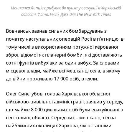
Мешканка Липців прибуває до пункту евакуації в Харківській
області. Фото. Еміль Даке для The New York Times
Вовчанськ зазнав сильних бомбардувань з
початку наступальних операцій Росії в п’ятницю, в
тому числі з використанням потужної керованої
зброї, відомої як планерні бомби, які доставляють
сотні фунтів вибухівки за один вибух. За словами
місцевої влади, майже всі мешканці села, в якому
до війни проживало 17 000 осіб, втекли.
Олег Синєгубов, голова Харківської обласної
військово-цивільної адміністрації, заявив у середу,
що майже 8 000 цивільних осіб були евакуйовані з
сіл і селищ області. Серед них – мешканці сіл на
найближчих околицях Харкова, які останніми