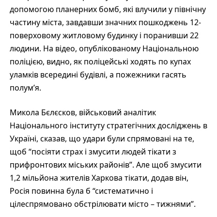
допомогою планерних бомб, які влучили у північну
частину міста, завдавши значних пошкоджень 12-
поверховому житловому будинку і поранивши 22
людини. На відео, опублікованому Національною
поліцією, видно, як поліцейські ходять по купах
уламків всередині будівлі, а пожежники гасять
полум’я.
Микола Бєлєсков, військовий аналітик
Національного інституту стратегічних досліджень в
Україні, сказав, що удари були спрямовані на те,
щоб “посіяти страх і змусити людей тікати з
прифронтових міських районів”. Але щоб змусити
1,2 мільйона жителів Харкова тікати, додав він,
Росія повинна була б “систематично і
цілеспрямовано обстрілювати місто – тижнями”.