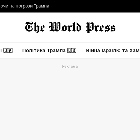
аючи на погрози Трампа
 🇺🇦
Політика Трампа 🇺🇸
Війна Ізраїлю та Хам
Реклама