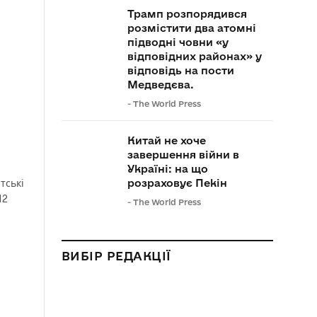
Трамп розпорядився
розмістити два атомні
підводні човни «у
відповідних районах» у
відповідь на пости
Медведєва.
-
The World Press
Китай не хоче
завершення війни в
Україні: на що
розраховує Пекін
тські
12
-
The World Press
ВИБІР РЕДАКЦІЇ