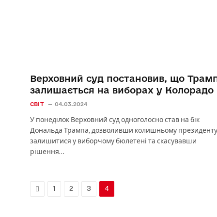
Верховний суд постановив, що Трам
залишається на виборах у Колорадо
СВІТ
04.03.2024
У понеділок Верховний суд одноголосно став на бік
Дональда Трампа, дозволивши колишньому президент
залишитися у виборчому бюлетені та скасувавши
рішення…
Previous
1
2
3
4